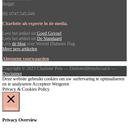
België
BE 0747.545.049
Charlotte als experte in de media.
Lees het artikel uit
Goed Gevoel
Lees het artikel uit
De Standaard
Lees
de blog
over Wereld Diabetes Dag
Meer pers artikelen
Algemene voorwaarden
Copyright © 2023 Charlotte Pots — Diabeteslifestylecoach —
Disclaimer
Deze website gebruikt cookies om uw surfervaring te optimaliseren
en te analyseren
Accepteer
Weigeren
Privacy & Cookies Policy
Sluiten
Privacy Overview