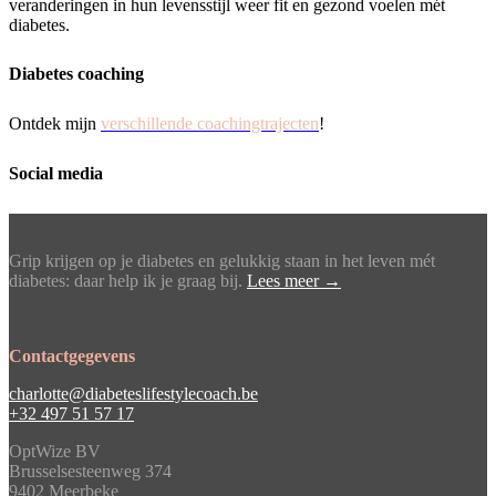
veranderingen in hun levensstijl weer fit en gezond voelen mét
diabetes.
Diabetes coaching
Ontdek mijn
verschillende coachingtrajecten
!
Social media
Grip krijgen op je diabetes en gelukkig staan in het leven mét
diabetes: daar help ik je graag bij.
Lees meer →
Contactgegevens
charlotte@diabeteslifestylecoach.be
+32 497 51 57 17
OptWize BV
Brusselsesteenweg 374
9402 Meerbeke