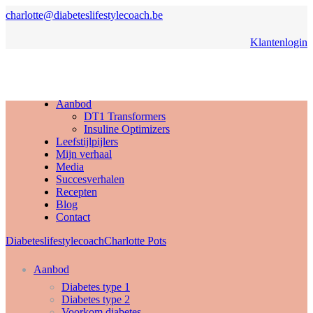
charlotte@diabeteslifestylecoach.be
Klantenlogin
Aanbod
DT1 Transformers
Insuline Optimizers
Leefstijlpijlers
Mijn verhaal
Media
Succesverhalen
Recepten
Blog
Contact
Diabeteslifestylecoach
Charlotte Pots
Aanbod
Diabetes type 1
Diabetes type 2
Voorkom diabetes