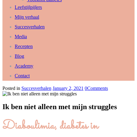
Leefstijlpijlers
Mijn verhaal
Succesverhalen
Media
Recepten
Blog
Academy
Contact
Posted in
Succesverhalen
January 2, 2021
0
Comments
Ik ben niet alleen met mijn struggles
Diaboulimia, diabetes in